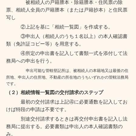
被相続人の戸籍謄本・除籍謄本・住民票の除
票、相続人全員の戸籍謄本（または戸籍抄本）と住民票
写し
②上記を基に「相続一覧図」を作成する。
③申出人（相続人のうち１名以上）の本人確認書
類（免許証コピー等）を用意する。
④所定の申出書を記入して書類一式を添付して法
務局への申出を行う。
申出可能な管轄登記所は、
被相続人の本籍地又は最後の住
所地、申出人の住所地、不動産の所在地のうちいずれかの管轄法務局
です。
（２）
相続情報一覧図の交付請求のステップ
最初の交付請求は上記④に必要通数を記入してお
けば特段の申請は不要です。
別途交付請求するときは再交付申出書を記入し法
務局に提出する。必要書類は申出人の本人確認書類の
み。