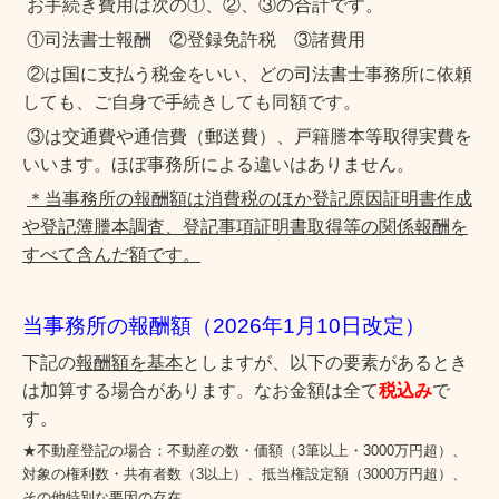
お手続き費用は次の①、②、③の合計です。
①司法書士報酬 ②登録免許税 ③諸費用
②は国に支払う税金
をいい
、どの司法書士事務所に依頼
しても、ご自身で手続きしても同額です。
③は
交通費や通信費（郵送
費）、戸籍謄本等取得実費を
いいます
。ほぼ事務所による違いはありません。
＊当事務所の報酬額は消費税のほか登記原因証明書作成
や登記簿謄本調査、登記事項証明書取得等の関係報酬を
すべて含んだ額です。
当事務所の報酬額（2026年1
月10
日改定）
下記の
報酬額を基本
としますが、以下の要素があるとき
は加算する場合があります。なお金額は全て
税込み
で
す。
★不動産登記の場合：不動産の数・価額（3筆以上・3000万円超）、
対象の権利数・共有者数（3以上）、抵当権設定額（3000万円超）、
その他特別な要因の存在